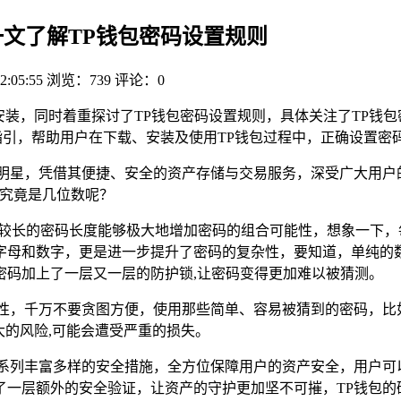
一文了解TP钱包密码设置规则
2:05:55
浏览：739
评论：0
安装，同时着重探讨了TP钱包密码设置规则，具体关注了TP钱
指引，帮助用户在下载、安装及使用TP钱包过程中，正确设置密
明星，凭借其便捷、安全的资产存储与交易服务，深受广大用户
究竟是几位数呢？
重大，较长的密码长度能够极大地增加密码的组合可能性，想象一
字母和数字，更是进一步提升了密码的复杂性，要知道，单纯的
密码加上了一层又一层的防护锁,让密码变得更加难以被猜测。
全性，千万不要贪图方便，使用那些简单、容易被猜到的密码，比
大的风险,可能会遭受严重的损失。
一系列丰富多样的安全措施，全方位保障用户的资产安全，用户可
了一层额外的安全验证，让资产的守护更加坚不可摧，TP钱包的