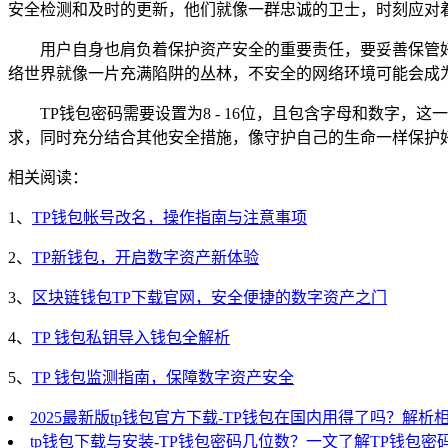
安全检测和及时的更新，他们就像一群忠诚的卫士，时刻应对
用户自身也肩负着保护资产安全的重要责任，要妥善保管
络世界就像一片充满陷阱的丛林，不安全的网络环境可能会成
TP钱包密码需要设置为8 - 16位，且包含字母和数字
求，同时充分结合其他安全措施，像守护自己的生命一样保护
相关阅读：
1、
TP钱包帐号改名，操作指南与注意事项
2、
TP新钱包，开启数字资产新体验
3、
区块链钱包TP下载官网，安全便捷的数字资产之门
4、
TP 钱包私钥导入钱包全解析
5、
TP 钱包监测指南，保障数字资产安全
2025最新版tp钱包官方下载-TP钱包在国内用得了吗？解析
tp钱包下载与安装-TP钱包密码几位数？一文了解TP钱包密