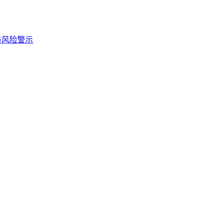
与风险警示