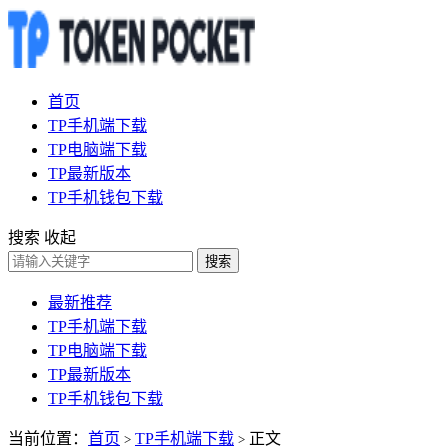
首页
TP手机端下载
TP电脑端下载
TP最新版本
TP手机钱包下载
搜索
收起
搜索
最新推荐
TP手机端下载
TP电脑端下载
TP最新版本
TP手机钱包下载
当前位置：
首页
TP手机端下载
正文
>
>