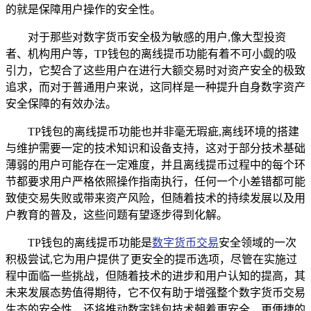
的就是保障用户操作的安全性。
对于那些对数字货币安全极为敏感的用户,像大型投资
者、机构用户等，TP钱包的离线提币功能有着不可小觑的吸
引力，它契合了这些用户在进行大额交易时对资产安全的极致
追求，而对于普通用户来说，这同样是一种提升自身数字资产
安全保障的有效办法。
TP钱包的离线提币功能也并非毫无瑕疵,离线环境的搭建
与维护需要一定的技术知识和设备支持，这对于部分技术基础
薄弱的用户可能存在一定难度，并且离线提币过程中的每个环
节都要求用户严格依照操作指南执行，任何一个小差错都可能
致使交易失败或带来资产风险，但随着技术的持续发展以及用
户教育的普及，这些问题有望逐步得到化解。
TP钱包的离线提币功能是
数字货币交易
安全领域的一次
积极尝试,它为用户提供了更安全的提币选项，尽管在实施过
程中面临一些挑战，但随着技术的进步和用户认知的提高，其
未来发展态势值得期待，它不仅有助于增强整个数字货币交易
生态的安全性，还将推动数字钱包技术朝着更安全、更便捷的