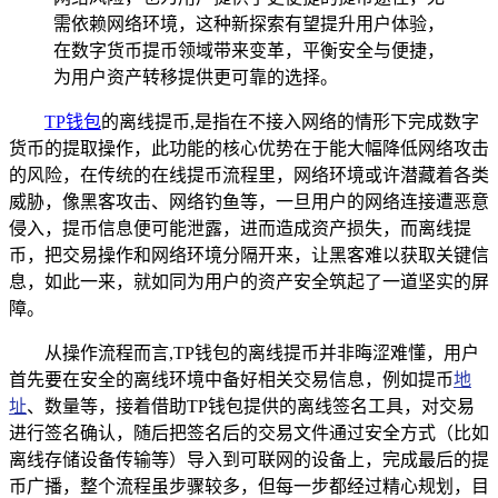
需依赖网络环境，这种新探索有望提升用户体验，
在数字货币提币领域带来变革，平衡安全与便捷，
为用户资产转移提供更可靠的选择。
TP
钱包
的离线提币,是指在不接入网络的情形下完成数字
货币的提取操作，此功能的核心优势在于能大幅降低网络攻击
的风险，在传统的在线提币流程里，网络环境或许潜藏着各类
威胁，像黑客攻击、网络钓鱼等，一旦用户的网络连接遭恶意
侵入，提币信息便可能泄露，进而造成资产损失，而离线提
币，把交易操作和网络环境分隔开来，让黑客难以获取关键信
息，如此一来，就如同为用户的资产安全筑起了一道坚实的屏
障。
从操作流程而言,TP钱包的离线提币并非晦涩难懂，用户
首先要在安全的离线环境中备好相关交易信息，例如提币
地
址
、数量等，接着借助TP钱包提供的离线签名工具，对交易
进行签名确认，随后把签名后的交易文件通过安全方式（比如
离线存储设备传输等）导入到可联网的设备上，完成最后的提
币广播，整个流程虽步骤较多，但每一步都经过精心规划，目